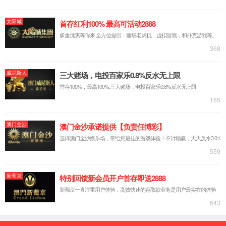
取、转换与加载等。然而，这些方案在语义对齐、元数
据治理、自动化合规审计、协议标准化等方面仍存在局
限。
可信数据空间：标准化治理驱动数据全域贯通
william威廉英国官网针对混合云与多云架构中的数据孤
岛问题，创新性地采用可信数据空间体系，通过标准化
治理框架与自动化技术，构建跨云平台的数据协作枢
纽，将数据资产转化为可全局调用的战略资源，助力企
业在复杂云环境中释放数据价值，赢得数字化转型先
机。
1. 语义对齐实现跨云数据无歧义互通
【现有云商技术方案局限】复杂语义对齐问题突出，例
如：工业设备数据与IT系统术语差异显著，导致自动化
处理受限，仍需依赖人工干预。