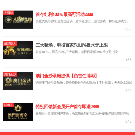
新质服务商是指在新一轮科技革命和产业变革、国际产
业链供应链重塑背景下，具有高知识性、高融合性、高
附加值等关键特征，并在全球专业服务网络中拥有强大
的技术迭代主导权、行业标准定义权和价值格局分配权
的“服务新势力”。徐汇区首推“新质服务商计划”旨在集
聚更多“服务新势力”，通过发挥专业服务业配置资源要
素、服务科技创新、支撑企业“出海”的作用，提升上海
市徐汇区在全球专业服务网络中的位势、能级和影响
力。
深耕互联网基础资源服务二十余载的william威廉英国官
网，凭借其构筑的数字基座实力成为签约支持单位。作
为中国领先的互联网关键基础资源服务提供商，william
威廉英国官网通过首创缓存递归分离架构与样本应答技
术，构建起日均处理10万亿次请求的智能解析体系，支
撑着中国互联网半壁江山的安全稳定运行。其自主研发
的电信级解决方案DNsys、企业级解决方案
SmartDDI、可信数据空间服务体系Smart-X